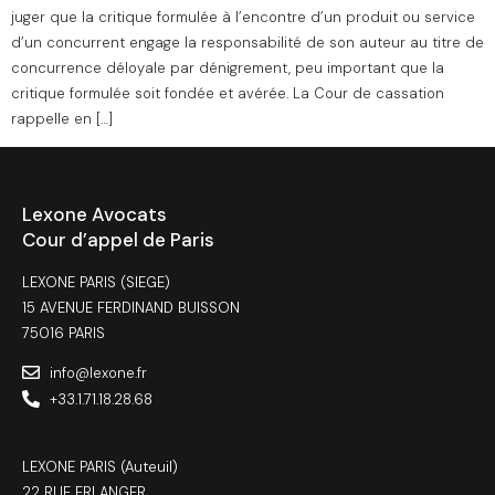
juger que la critique formulée à l’encontre d’un produit ou service
d’un concurrent engage la responsabilité de son auteur au titre de
concurrence déloyale par dénigrement, peu important que la
critique formulée soit fondée et avérée. La Cour de cassation
rappelle en […]
Lexone Avocats
Cour d’appel de Paris
LEXONE PARIS (SIEGE)
15 AVENUE FERDINAND BUISSON
75016 PARIS
info@lexone.fr
+33.1.71.18.28.68
LEXONE PARIS (Auteuil)
22 RUE ERLANGER