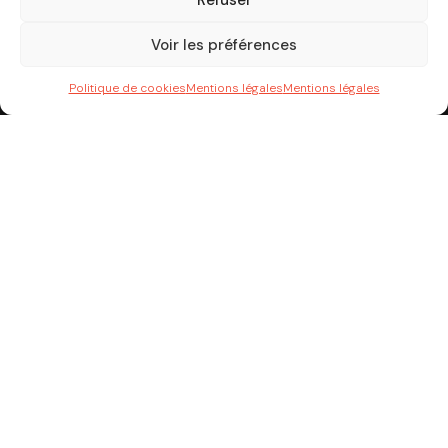
22 RUE ERLANGER
75016 PARIS
Voir les préférences
corbin@lexone.fr
+33.1.71.18.28.68
Politique de cookies
Mentions légales
Mentions légales
Lexone Avocats
Cour d’appel d’Aix-en-Provence
LEXONE AIX-EN-PROVENCE
2175 ROUTE DES MILLES
13290 AIX EN PROVENCE
cordelier@lexone.fr
+33.4.84.49.08.84