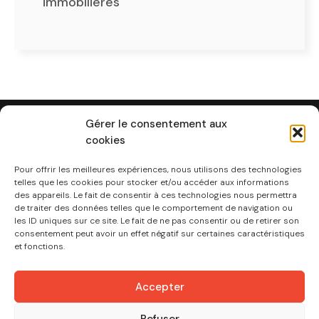
immobilières
Gérer le consentement aux
cookies
Lexone Avocats
Cour d’appel de Paris
Pour offrir les meilleures expériences, nous utilisons des technologies
telles que les cookies pour stocker et/ou accéder aux informations
LEXONE PARIS (SIEGE)
des appareils. Le fait de consentir à ces technologies nous permettra
15 AVENUE FERDINAND BUISSON
de traiter des données telles que le comportement de navigation ou
75016 PARIS
les ID uniques sur ce site. Le fait de ne pas consentir ou de retirer son
consentement peut avoir un effet négatif sur certaines caractéristiques
info@lexone.fr
et fonctions.
+33.1.71.18.28.68
Accepter
LEXONE PARIS (Auteuil)
Refuser