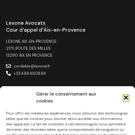
Lexone Avocats
Cour d’appel d’Aix-en-Provence
LEXONE AIX-EN-PROVENCE
2175 ROUTE DES MILLES
13290 AIX EN PROVENCE
cordelier@lexone.fr
+33.4.84.49.08.84
Gérer le consentement aux
cookies
Lexone Avocats
Toulouse
Pour offrir les meilleures expériences, nous utilisons des technologies
telles que les cookies pour stocker et/ou accéder aux informations
des appareils. Le fait de consentir à ces technologies nous permettra
LEXONE TOULOUSE
de traiter des données telles que le comportement de navigation ou
24 PLACE DU SOUVENIR