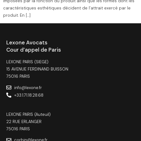
imposées par la fonction du produit ainsi que les formes dont les
caractéristiques esthétiques décident de l’attrait exercé par le
produit. En […]
Lexone Avocats
Cour d’appel de Paris
LEXONE PARIS (SIEGE)
15 AVENUE FERDINAND BUISSON
75016 PARIS
info@lexone.fr
+33.1.71.18.28.68
LEXONE PARIS (Auteuil)
22 RUE ERLANGER
75016 PARIS
corbin@lexone.fr