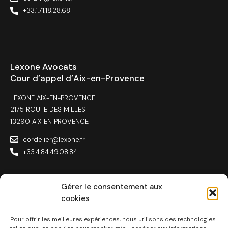
+33.1.71.18.28.68
Lexone Avocats
Cour d’appel d’Aix-en-Provence
LEXONE AIX-EN-PROVENCE
2175 ROUTE DES MILLES
13290 AIX EN PROVENCE
cordelier@lexone.fr
+33.4.84.49.08.84
Gérer le consentement aux
cookies
Lexone Avocats
Toulouse
Pour offrir les meilleures expériences, nous utilisons des technologies