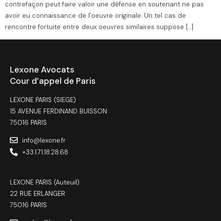
contrefaçon peut faire valoir une défense en soutenant ne pas
avoir eu connaissance de l’oeuvre originale. Un tel cas de
rencontre fortuite entre deux oeuvres similaires suppose […]
Lexone Avocats
Cour d’appel de Paris
LEXONE PARIS (SIEGE)
15 AVENUE FERDINAND BUISSON
75016 PARIS
info@lexone.fr
+33.1.71.18.28.68
LEXONE PARIS (Auteuil)
22 RUE ERLANGER
75016 PARIS