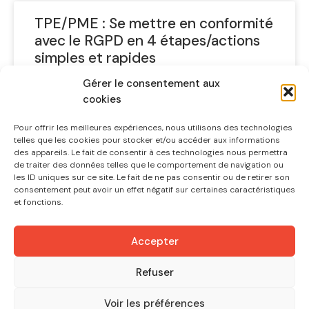
TPE/PME : Se mettre en conformité
avec le RGPD en 4 étapes/actions
simples et rapides
Gérer le consentement aux
LIRE LA SUITE »
cookies
Pour offrir les meilleures expériences, nous utilisons des technologies
23 mai 2018
telles que les cookies pour stocker et/ou accéder aux informations
des appareils. Le fait de consentir à ces technologies nous permettra
de traiter des données telles que le comportement de navigation ou
les ID uniques sur ce site. Le fait de ne pas consentir ou de retirer son
Toute reproduction ou
consentement peut avoir un effet négatif sur certaines caractéristiques
et fonctions.
déplacement d’un texte déjà publié
et de plus de trois (3) mois est
Accepter
constitutive d’une nouvelle
publication
Refuser
LIRE LA SUITE »
Voir les préférences