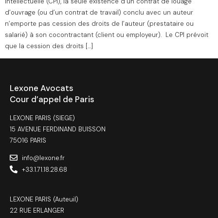
intellectuelle (CPI), la seule existence d’un contrat de louage
d’ouvrage (ou d’un contrat de travail) conclu avec un auteur
n’emporte pas cession des droits de l’auteur (prestataire ou
salarié) à son cocontractant (client ou employeur). Le CPI prévoit
que la cession des droits […]
Lexone Avocats
Cour d’appel de Paris
LEXONE PARIS (SIEGE)
15 AVENUE FERDINAND BUISSON
75016 PARIS
info@lexone.fr
+33.1.71.18.28.68
LEXONE PARIS (Auteuil)
22 RUE ERLANGER