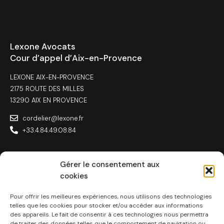
Lexone Avocats
Cour d’appel d’Aix-en-Provence
LEXONE AIX-EN-PROVENCE
2175 ROUTE DES MILLES
13290 AIX EN PROVENCE
cordelier@lexone.fr
+33.4.84.49.08.84
Gérer le consentement aux
cookies
Lexone Avocats
Toulouse
Pour offrir les meilleures expériences, nous utilisons des technologies
telles que les cookies pour stocker et/ou accéder aux informations
des appareils. Le fait de consentir à ces technologies nous permettra
LEXONE TOULOUSE
de traiter des données telles que le comportement de navigation ou