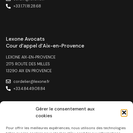
+33.1.71.18.28.68
Lexone Avocats
Cour d’appel d’Aix-en-Provence
LEXONE AIX-EN-PROVENCE
2175 ROUTE DES MILLES
13290 AIX EN PROVENCE
cordelier@lexone.fr
+33.4.84.49.08.84
Gérer le consentement aux
cookies
Lexone Avocats
Toulouse
Pour offrir les meilleures expériences, nous utilisons des technologies