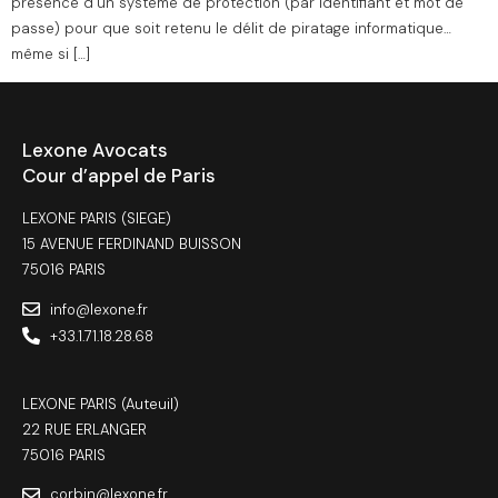
présence d’un système de protection (par identifiant et mot de
passe) pour que soit retenu le délit de piratage informatique…
même si […]
Lexone Avocats
Cour d’appel de Paris
LEXONE PARIS (SIEGE)
15 AVENUE FERDINAND BUISSON
75016 PARIS
info@lexone.fr
+33.1.71.18.28.68
LEXONE PARIS (Auteuil)
22 RUE ERLANGER
75016 PARIS
corbin@lexone.fr