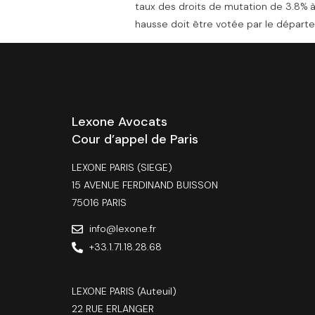
taux des droits de mutation de 3.8% à 
hausse doit être votée par le départe
Lexone Avocats
Cour d’appel de Paris
LEXONE PARIS (SIEGE)
15 AVENUE FERDINAND BUISSON
75016 PARIS
info@lexone.fr
+33.1.71.18.28.68
LEXONE PARIS (Auteuil)
22 RUE ERLANGER