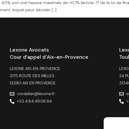
4,5%, soit une hausse maximale de +0,7% (article 77 de la loi de fin
ment, lequel peut décider […]
Lexone Avocats
Lex
Cour d’appel d’Aix-en-Provence
Tou
LEXONE AIX-EN-PROVENCE
LEXO
2175 ROUTE DES MILLES
24 P
13290 AIX EN PROVENCE
3134
cordelier@lexone.fr
e
+33.4.84.49.08.84
+