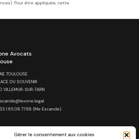
ances). Pour être appliquée, cette
one Avocats
louse
NE TOULOUSE
LACE DU SOUVENIR
0 VILLEMUR-SUR-TARN
scande@lexone.legal
33.1.85.08.77.88 (Me Escande)
Gérer le consentement aux cookies