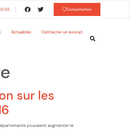
.28.68
Consultation
s
Actualités
Contacter un avocat
re
on sur les
16
es départements pouvaient augmenter le