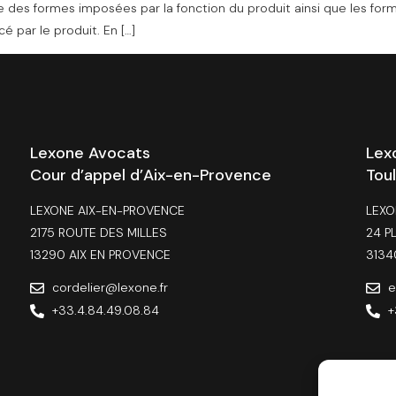
 des formes imposées par la fonction du produit ainsi que les form
é par le produit. En […]
Lexone Avocats
Lex
Cour d’appel d’Aix-en-Provence
Tou
LEXONE AIX-EN-PROVENCE
LEXO
2175 ROUTE DES MILLES
24 P
13290 AIX EN PROVENCE
3134
cordelier@lexone.fr
e
+33.4.84.49.08.84
+