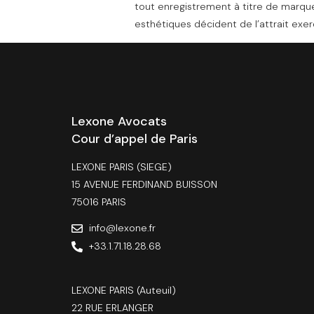
tout enregistrement à titre de marque
esthétiques décident de l’attrait exerc
Lexone Avocats
Cour d’appel de Paris
LEXONE PARIS (SIEGE)
15 AVENUE FERDINAND BUISSON
75016 PARIS
info@lexone.fr
+33.1.71.18.28.68
LEXONE PARIS (Auteuil)
22 RUE ERLANGER