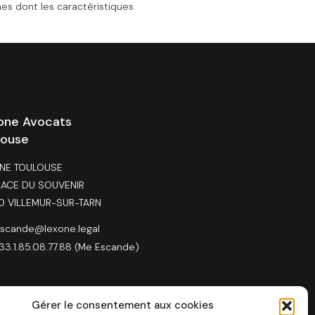
es dont les caractéristiques
one Avocats
louse
NE TOULOUSE
LACE DU SOUVENIR
0 VILLEMUR-SUR-TARN
scande@lexone.legal
33.1.85.08.77.88 (Me Escande)
Gérer le consentement aux cookies