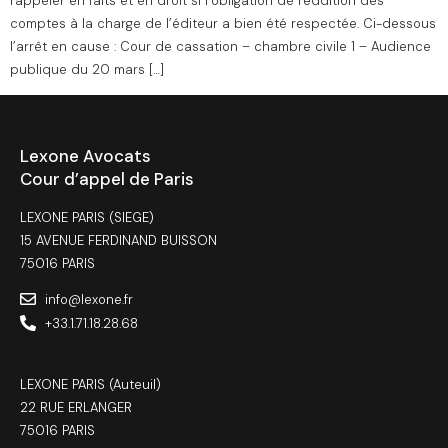
rappeler en faits et en droit si l’obligation de reddition des
comptes à la charge de l’éditeur a bien été respectée. Ci-dessous
l’arrêt en cause : Cour de cassation – chambre civile 1 – Audience
publique du 20 mars […]
Lexone Avocats
Cour d’appel de Paris
LEXONE PARIS (SIEGE)
15 AVENUE FERDINAND BUISSON
75016 PARIS
info@lexone.fr
+33.1.71.18.28.68
LEXONE PARIS (Auteuil)
22 RUE ERLANGER
75016 PARIS