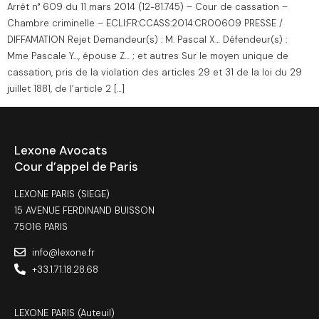
Arrêt n° 609 du 11 mars 2014 (12-81.745) – Cour de cassation –
Chambre criminelle – ECLI:FR:CCASS:2014:CR00609 PRESSE /
DIFFAMATION Rejet Demandeur(s) : M. Pascal X… Défendeur(s) :
Mme Pascale Y…, épouse Z… ; et autres Sur le moyen unique de
cassation, pris de la violation des articles 29 et 31 de la loi du 29
juillet 1881, de l’article 2 […]
Lexone Avocats
Cour d’appel de Paris
LEXONE PARIS (SIEGE)
15 AVENUE FERDINAND BUISSON
75016 PARIS
info@lexone.fr
+33.1.71.18.28.68
LEXONE PARIS (Auteuil)