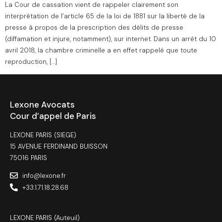
La Cour de cassation vient de rappeler clairement son
interprétation de l’article 65 de la loi de 1881 sur la liberté de la
presse à propos de la prescription des délits de presse
(diffamation et injure, notamment), sur internet. Dans un arrêt du 10
avril 2018, la chambre criminelle a en effet rappelé que toute
reproduction, […]
Lexone Avocats
Cour d’appel de Paris
LEXONE PARIS (SIEGE)
15 AVENUE FERDINAND BUISSON
75016 PARIS
info@lexone.fr
+33.1.71.18.28.68
LEXONE PARIS (Auteuil)