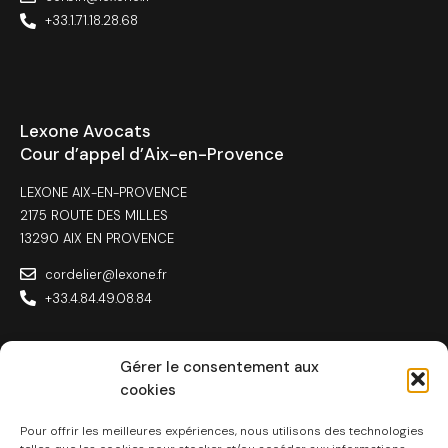
+33.1.71.18.28.68
Lexone Avocats
Cour d’appel d’Aix-en-Provence
LEXONE AIX-EN-PROVENCE
2175 ROUTE DES MILLES
13290 AIX EN PROVENCE
cordelier@lexone.fr
+33.4.84.49.08.84
Gérer le consentement aux
cookies
Lexone Avocats
Toulouse
Pour offrir les meilleures expériences, nous utilisons des technologies