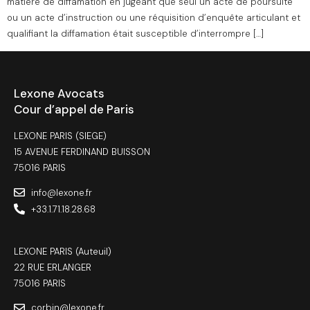
matière de diffamation en jugeant que seul un acte de poursuite
ou un acte d’instruction ou une réquisition d’enquête articulant et
qualifiant la diffamation était susceptible d’interrompre […]
Lexone Avocats
Cour d’appel de Paris
LEXONE PARIS (SIEGE)
15 AVENUE FERDINAND BUISSON
75016 PARIS
info@lexone.fr
+33.1.71.18.28.68
LEXONE PARIS (Auteuil)
22 RUE ERLANGER
75016 PARIS
corbin@lexone.fr