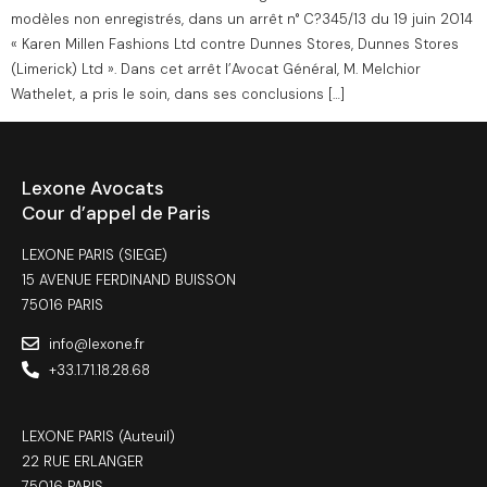
modèles non enregistrés, dans un arrêt n° C?345/13 du 19 juin 2014
« Karen Millen Fashions Ltd contre Dunnes Stores, Dunnes Stores
(Limerick) Ltd ». Dans cet arrêt l’Avocat Général, M. Melchior
Wathelet, a pris le soin, dans ses conclusions […]
Lexone Avocats
Cour d’appel de Paris
LEXONE PARIS (SIEGE)
15 AVENUE FERDINAND BUISSON
75016 PARIS
info@lexone.fr
+33.1.71.18.28.68
LEXONE PARIS (Auteuil)
22 RUE ERLANGER
75016 PARIS