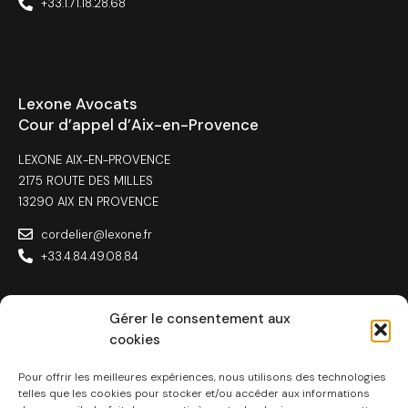
+33.1.71.18.28.68
Lexone Avocats
Cour d’appel d’Aix-en-Provence
LEXONE AIX-EN-PROVENCE
2175 ROUTE DES MILLES
13290 AIX EN PROVENCE
cordelier@lexone.fr
+33.4.84.49.08.84
Gérer le consentement aux
cookies
Lexone Avocats
Toulouse
Pour offrir les meilleures expériences, nous utilisons des technologies
telles que les cookies pour stocker et/ou accéder aux informations