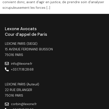
convient donc, avant d’agir en justice, de prendre soin d’analyser
scrupuleusement les forces […]
Lexone Avocats
Cour d’appel de Paris
LEXONE PARIS (SIEGE)
15 AVENUE FERDINAND BUISSON
75016 PARIS
info@lexone.fr
+33.1.71.18.28.68
LEXONE PARIS (Auteuil)
22 RUE ERLANGER
75016 PARIS
corbin@lexone.fr