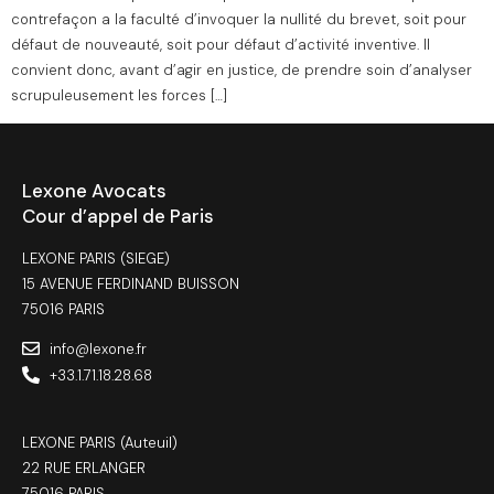
contrefaçon a la faculté d’invoquer la nullité du brevet, soit pour
défaut de nouveauté, soit pour défaut d’activité inventive. Il
convient donc, avant d’agir en justice, de prendre soin d’analyser
scrupuleusement les forces […]
Lexone Avocats
Cour d’appel de Paris
LEXONE PARIS (SIEGE)
15 AVENUE FERDINAND BUISSON
75016 PARIS
info@lexone.fr
+33.1.71.18.28.68
LEXONE PARIS (Auteuil)
22 RUE ERLANGER
75016 PARIS